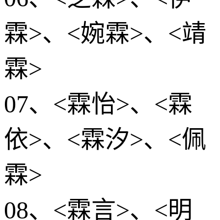
霖>、<婉霖>、<靖
霖>
07、<霖怡>、<霖
依>、<霖汐>、<佩
霖>
08、<霖言>、<明