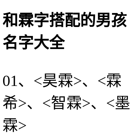
和霖字搭配的男孩
名字大全
01、<昊霖>、<霖
希>、<智霖>、<墨
霖>