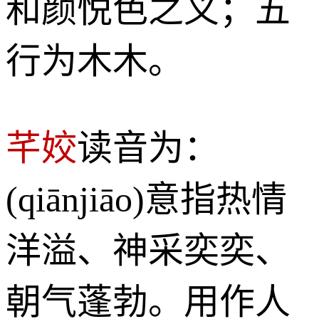
和颜悦色之义；五
行为木木。
芊姣
读音为：
(qiānjiāo)意指热情
洋溢、神采奕奕、
朝气蓬勃。用作人