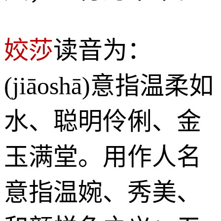
姣莎
读音为：
(jiāoshā)意指温柔如
水、聪明伶俐、金
玉满堂。用作人名
意指温婉、秀美、