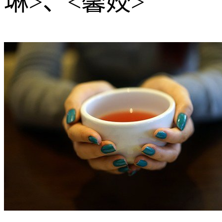
琳>、<馨姣>