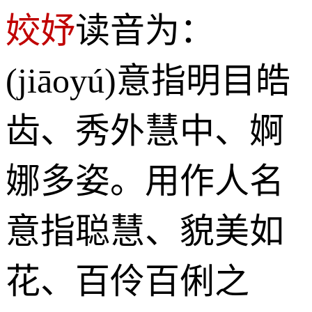
姣妤
读音为：
(jiāoyú)意指明目皓
齿、秀外慧中、婀
娜多姿。用作人名
意指聪慧、貌美如
花、百伶百俐之