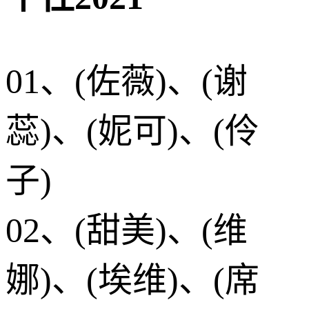
01、(佐薇)、(谢
蕊)、(妮可)、(伶
子)
02、(甜美)、(维
娜)、(埃维)、(席