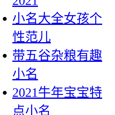
2021
小名大全女孩个
性范儿
带五谷杂粮有趣
小名
2021牛年宝宝特
点小名