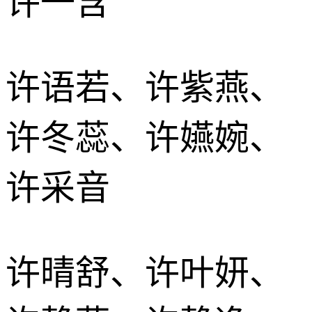
许一含
许语若、许紫燕、
许冬蕊、许嬿婉、
许采音
许晴舒、许叶妍、