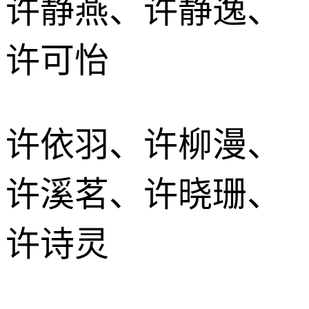
许静燕、许静逸、
许可怡
许依羽、许柳漫、
许溪茗、许晓珊、
许诗灵