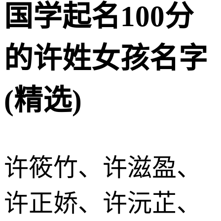
国学起名100分
的许姓女孩名字
(精选)
许筱竹、许滋盈、
许正娇、许沅芷、