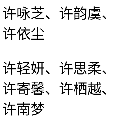
许咏芝、许韵虞、
许依尘
许轻妍、许思柔、
许寄馨、许栖越、
许南梦