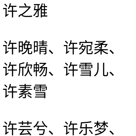
许之雅
许晚晴、许宛柔、
许欣畅、许雪儿、
许素雪
许芸兮、许乐梦、