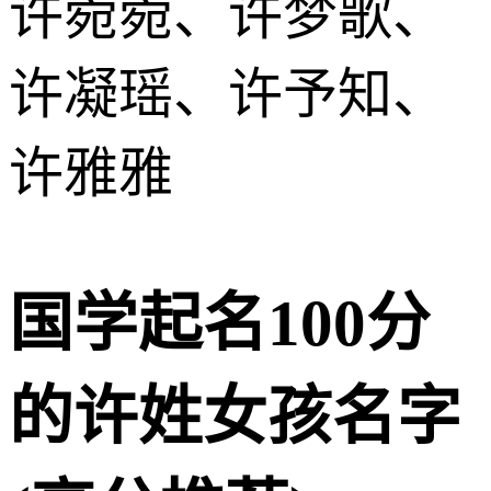
许菀菀、许梦歌、
许凝瑶、许予知、
许雅雅
国学起名100分
的许姓女孩名字