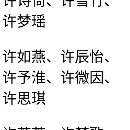
许诗倚、许雪竹、
许梦瑶
许如燕、许辰怡、
许予淮、许微因、
许思琪