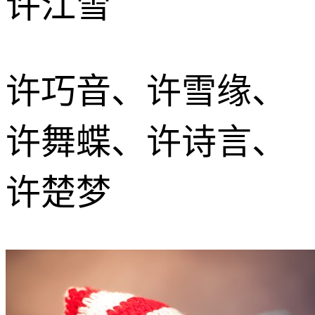
许江雪
许巧音、许雪缘、
许舞蝶、许诗言、
许楚梦