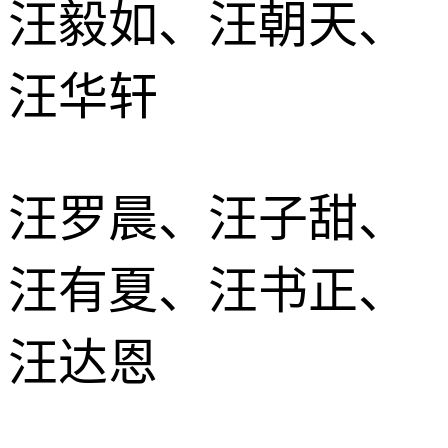
汪毅如、汪朝天、
汪华轩
汪罗晨、汪子甜、
汪有夏、汪书正、
汪达恩