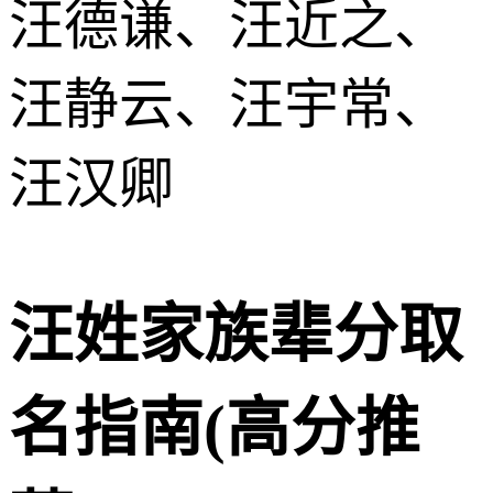
汪德谦、汪近之、
汪静云、汪宇常、
汪汉卿
汪姓家族辈分取
名指南(高分推