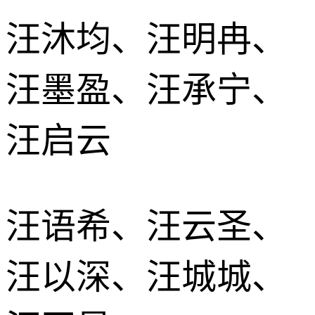
汪沐均、汪明冉、
汪墨盈、汪承宁、
汪启云
汪语希、汪云圣、
汪以深、汪城城、