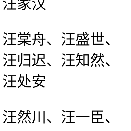
汪家汉
汪棠舟、汪盛世、
汪归迟、汪知然、
汪处安
汪然川、汪一臣、