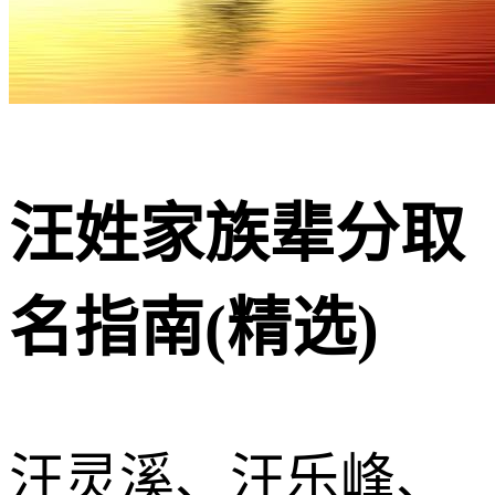
汪姓家族辈分取
名指南(精选)
汪灵溪、汪乐峰、