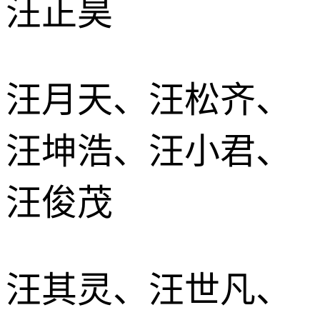
汪正昊
汪月天、汪松齐、
汪坤浩、汪小君、
汪俊茂
汪其灵、汪世凡、