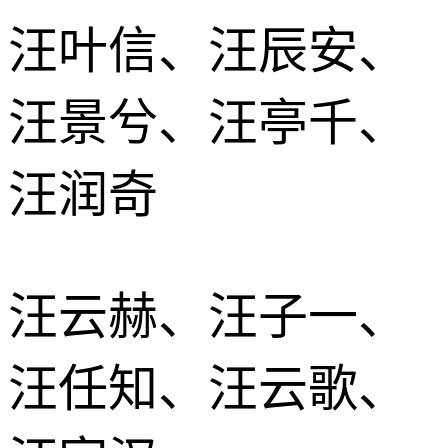
汪叶信、汪辰安、
汪景兮、汪亭千、
汪润奇
汪云赫、汪子一、
汪任知、汪云歌、