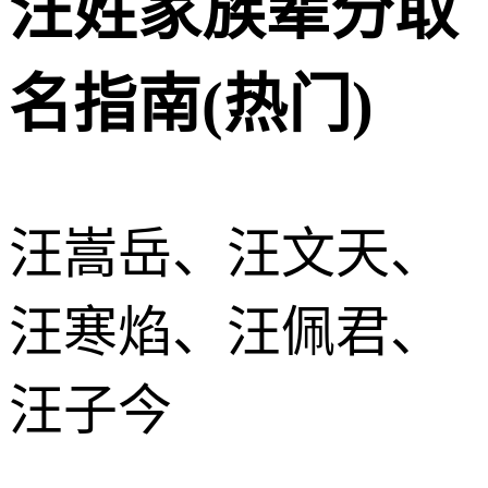
汪姓家族辈分取
名指南(热门)
汪嵩岳、汪文天、
汪寒焰、汪佩君、
汪子今