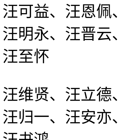
汪可益、汪恩佩、
汪明永、汪晋云、
汪至怀
汪维贤、汪立德、
汪归一、汪安亦、
汪书鸿