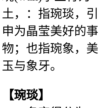
土
，：指琬琰，引
申为晶莹美好的事
物；也指琬象，美
玉与象牙。
【琬琰】