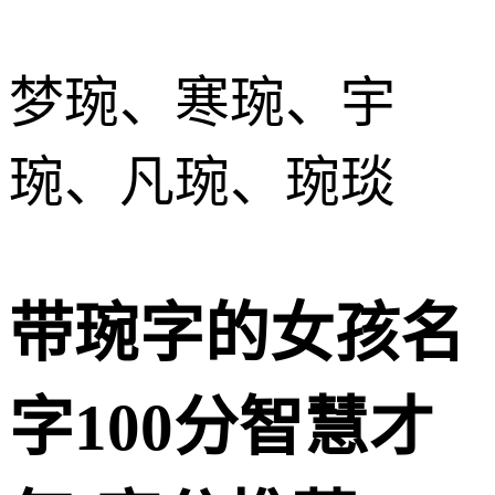
梦琬、寒琬、宇
琬、凡琬、琬琰
带琬字的女孩名
字100分智慧才