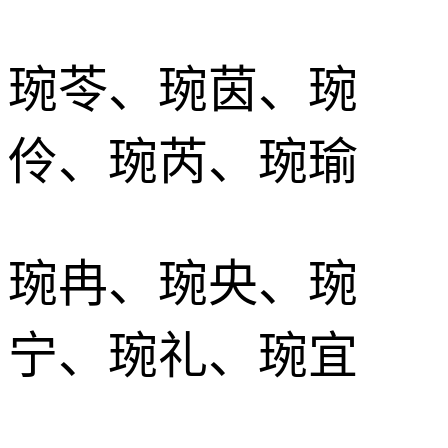
琬苓、琬茵、琬
伶、琬芮、琬瑜
琬冉、琬央、琬
宁、琬礼、琬宜