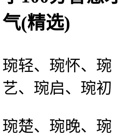
气(精选)
琬轻、琬怀、琬
艺、琬启、琬初
琬楚、琬晚、琬