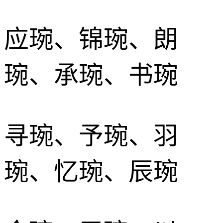
应琬、锦琬、朗
琬、承琬、书琬
寻琬、予琬、羽
琬、忆琬、辰琬