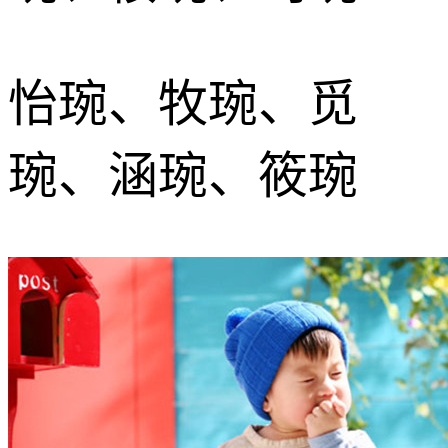
怡琬、牧琬、觅
琬、涵琬、筱琬