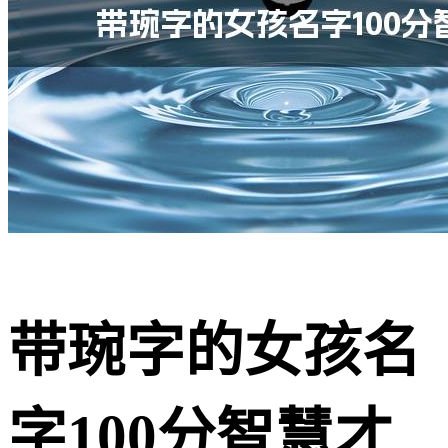
带琬字的女孩名
字100分智慧才