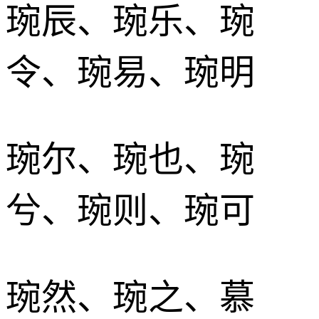
琬辰、琬乐、琬
令、琬易、琬明
琬尔、琬也、琬
兮、琬则、琬可
琬然、琬之、慕