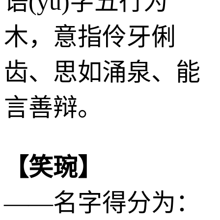
语(yǔ)字五行为
木
，意指伶牙俐
齿、思如涌泉、能
言善辩。
【笑琬】
——名字得分为：