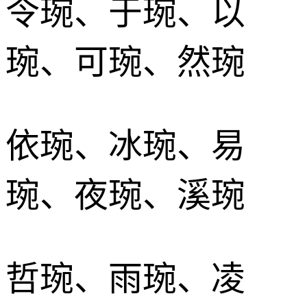
令琬、于琬、以
琬、可琬、然琬
依琬、冰琬、易
琬、夜琬、溪琬
哲琬、雨琬、凌