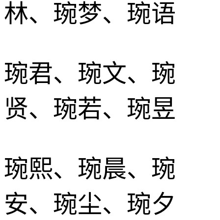
林、琬梦、琬语
琬君、琬文、琬
贤、琬若、琬昱
琬熙、琬晨、琬
安、琬尘、琬夕