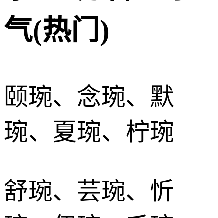
气(热门)
颐琬、念琬、默
琬、夏琬、柠琬
舒琬、芸琬、忻