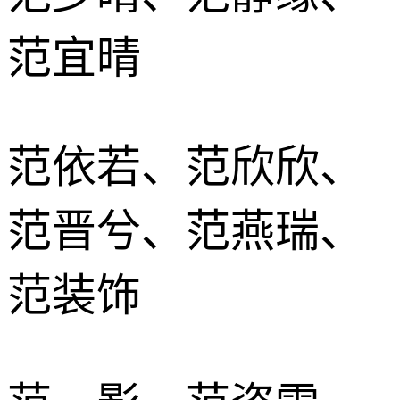
范宜晴
范依若、范欣欣、
范晋兮、范燕瑞、
范装饰