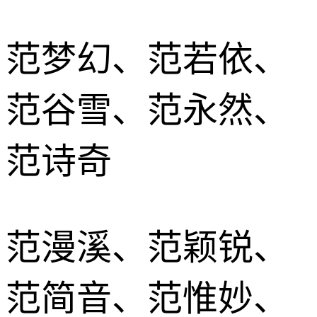
范梦幻、范若依、
范谷雪、范永然、
范诗奇
范漫溪、范颖锐、
范简音、范惟妙、