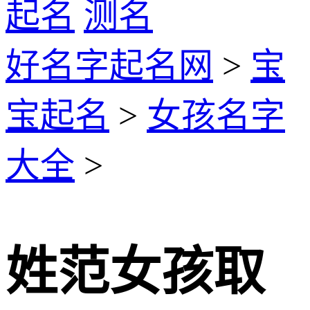
起名
测名
好名字起名网
>
宝
宝起名
>
女孩名字
大全
>
姓范女孩取