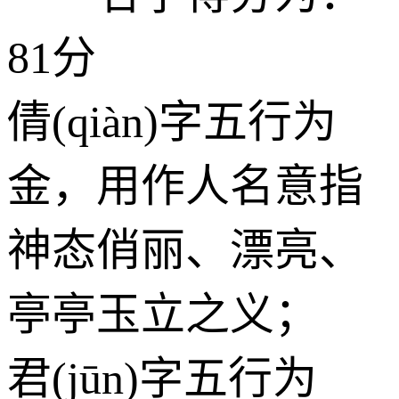
81分
倩(qiàn)字五行为
金
，用作人名意指
神态俏丽、漂亮、
亭亭玉立之义；
君(jūn)字五行为