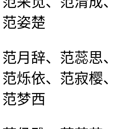
范采觅、范清成、
范姿楚
范月辞、范蕊思、
范烁依、范寂樱、
范梦西