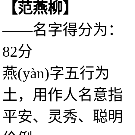
【范燕柳】
——名字得分为：
82分
燕(yàn)字五行为
土
，用作人名意指
平安、灵秀、聪明