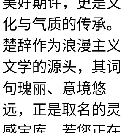
美好期许，更是文
化与气质的传承。
楚辞作为浪漫主义
文学的源头，其词
句瑰丽、意境悠
远，正是取名的灵
感宝库。若您正在