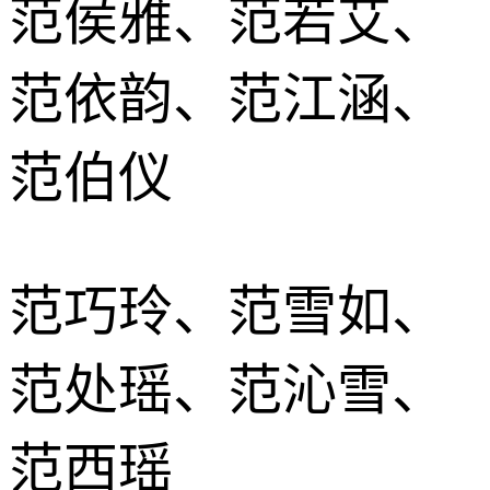
范侯雅、范若艾、
范依韵、范江涵、
范伯仪
范巧玲、范雪如、
范处瑶、范沁雪、
范西瑶