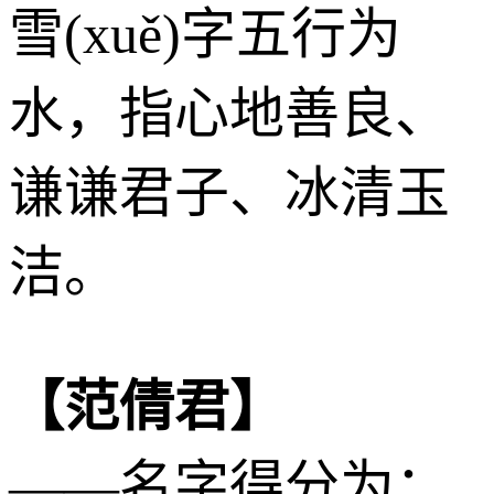
雪(xuě)字五行为
水
，指心地善良、
谦谦君子、冰清玉
洁。
【范倩君】
——名字得分为：