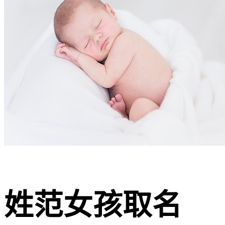
姓范女孩取名