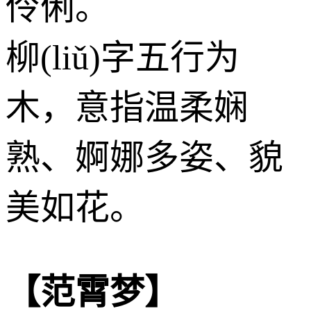
伶俐。
柳(liǔ)字五行为
木
，意指温柔娴
熟、婀娜多姿、貌
美如花。
【范霄梦】