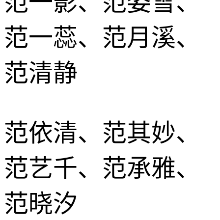
范一影、范姿雪、
范一蕊、范月溪、
范清静
范依清、范其妙、
范艺千、范承雅、
范晓汐