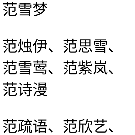
范雪梦
范烛伊、范思雪、
范雪莺、范紫岚、
范诗漫
范疏语、范欣艺、