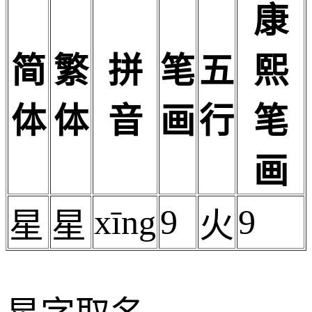
康
简
繁
拼
笔
五
熙
体
体
音
画
行
笔
画
xīng
9
9
星
星
火