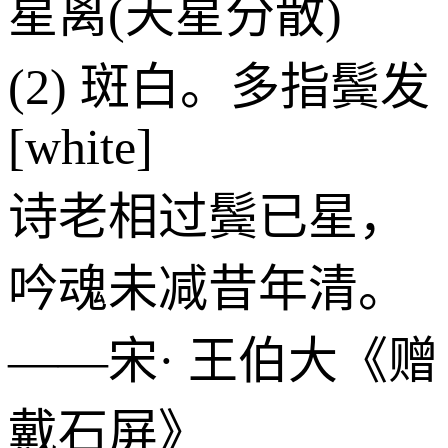
星离(天星分散)
(2) 斑白。多指鬓发
[white]
诗老相过鬓已星，
吟魂未减昔年清。
——宋· 王伯大《赠
戴石屏》