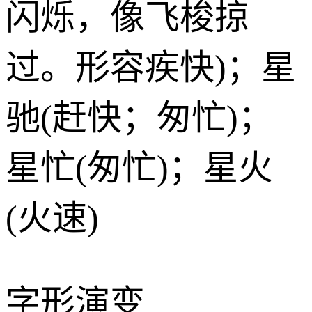
闪烁，像飞梭掠
过。形容疾快)；星
驰(赶快；匆忙)；
星忙(匆忙)；星火
(火速)
字形演变