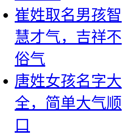
崔姓取名男孩智
慧才气，吉祥不
俗气
唐姓女孩名字大
全，简单大气顺
口