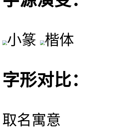
字源演变：
小篆
楷体
字形对比：
取名寓意