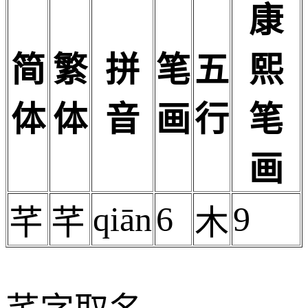
康
简
繁
拼
笔
五
熙
体
体
音
画
行
笔
画
qiān
6
9
芊
芊
木