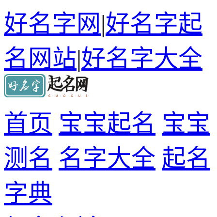
好名字网
|
好名字起
名网站
|
好名字大全
首页
宝宝起名
宝宝
测名
名字大全
起名
字典