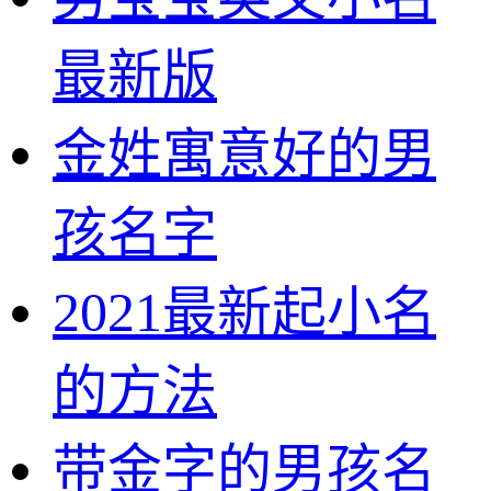
最新版
金姓寓意好的男
孩名字
2021最新起小名
的方法
带金字的男孩名