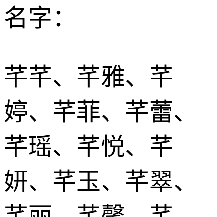
名字：
芊芊、芊雅、芊
婷、芊菲、芊蕾、
芊瑶、芊悦、芊
妍、芊玉、芊翠、
芊丽、芊馨、芊