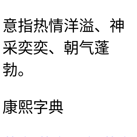
意指热情洋溢、神
采奕奕、朝气蓬
勃。
康熙字典