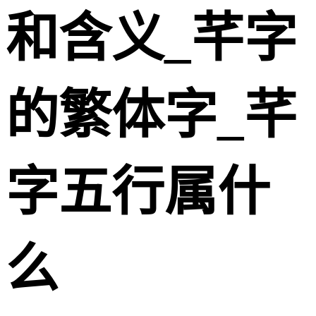
和含义_芊字
的繁体字_芊
字五行属什
么