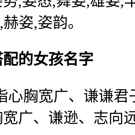
,姿态,舞姿,雄姿,丰
,赫姿,姿韵。
搭配的女孩名字
zī)指心胸宽广、谦谦
胸宽广、谦逊、志向