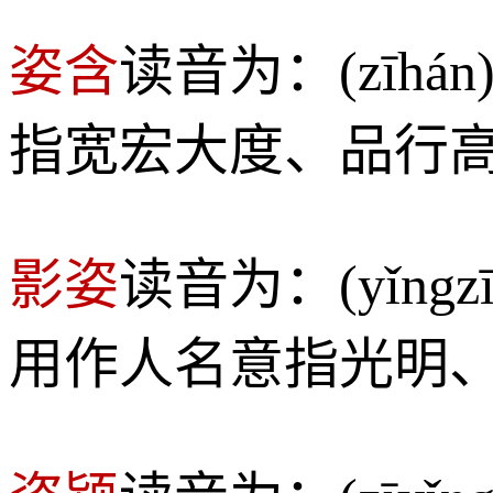
姿含
读音为：(zī
指宽宏大度、品行
影姿
读音为：(yǐn
用作人名意指光明