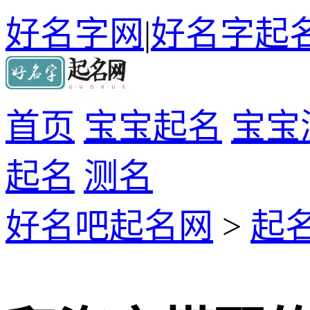
好名字网
|
好名字起
首页
宝宝起名
宝宝
起名
测名
好名吧起名网
>
起