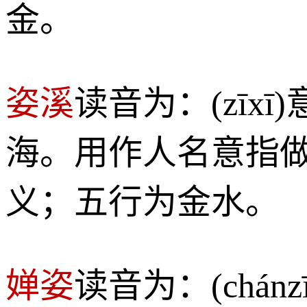
金。
姿溪
读音为：(zī
海。用作人名意指
义；五行为金水。
婵姿
读音为：(chá