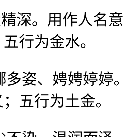
博大精深。用作人名意
；五行为金水。
、婀娜多姿、娉娉婷婷。
义；五行为土金。