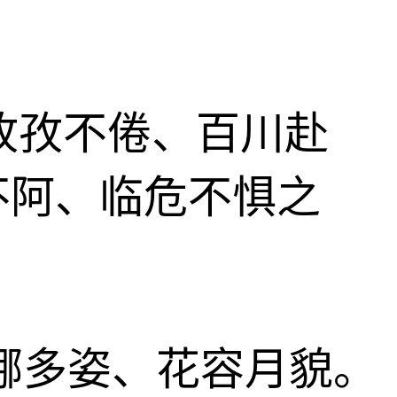
、孜孜不倦、百川赴
不阿、临危不惧之
、婀娜多姿、花容月貌。