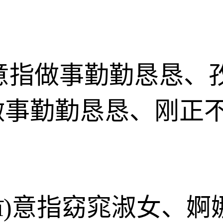
xī)意指做事勤勤恳恳
做事勤勤恳恳、刚正
nzī)意指窈窕淑女