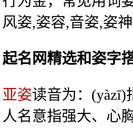
行为金，常见用词姿势
风姿,姿容,音姿,姿神
起名网精选和姿字
亚姿
读音为：(yà
人名意指强大、心