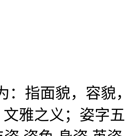
义为：指面貌，容貌，
、文雅之义；姿字五