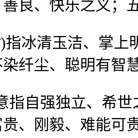
、善良、快乐之义；
gzī)指冰清玉洁、
不染纤尘、聪明有智
zī)意指自强独立、希
富贵、刚毅、难能可