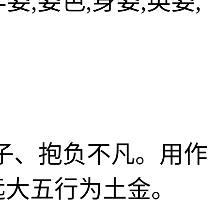
姿,姿色,身姿,英姿,
君子、抱负不凡。用作
远大五行为土金。