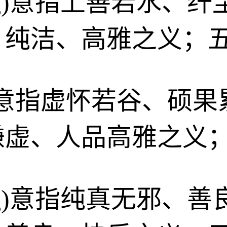
ǐng)意指上善若水
、纯洁、高雅之义；
gǔ)意指虚怀若谷、硕
谦虚、人品高雅之义
óng)意指纯真无邪