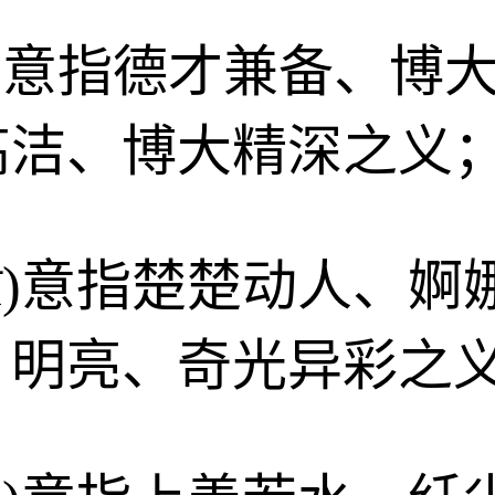
hán)意指德才兼备、
高洁、博大精深之义
gzī)意指楚楚动人
、明亮、奇光异彩之