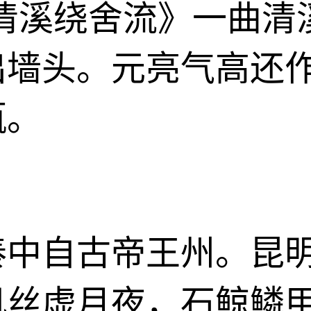
清溪绕舍流》一曲清
出墙头。元亮气高还
瓯。
秦中自古帝王州。昆
机丝虚月夜，石鲸鳞