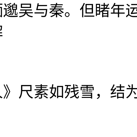
缅邈吴与秦。但睹年
解
人》尺素如残雪，结