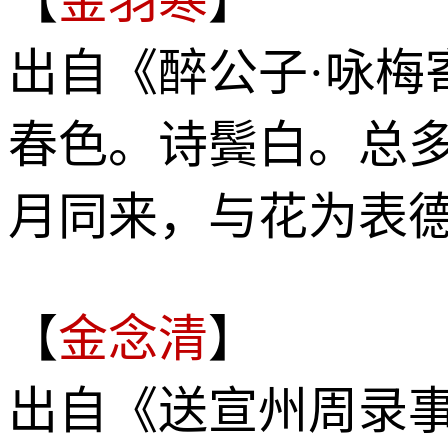
【
金羽寒
】
出自《醉公子·咏梅
春色。诗鬓白。总
月同来，与花为表
【
金念清
】
出自《送宣州周录