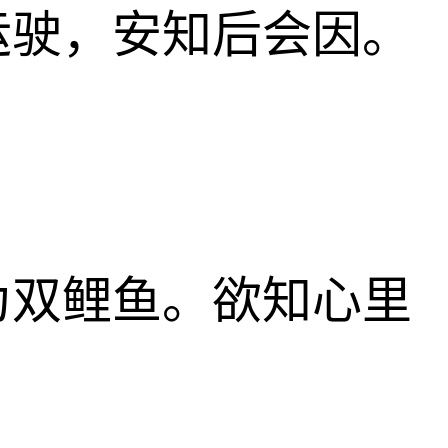
运驶，安知后会因。
为双鲤鱼。欲知心里