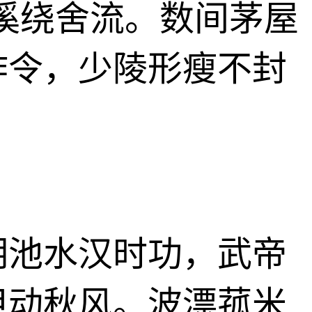
溪绕舍流。数间茅屋
作令，少陵形瘦不封
明池水汉时功，武帝
甲动秋风。波漂菰米