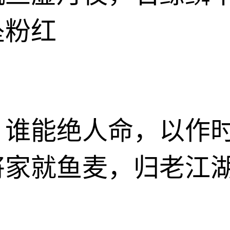
坠粉红
》谁能绝人命，以作
将家就鱼麦，归老江