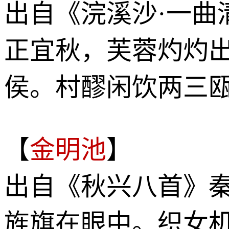
出自《浣溪沙·一曲
正宜秋，芙蓉灼灼
侯。村醪闲饮两三
【
金明池
】
出自《秋兴八首》
旌旗在眼中。织女