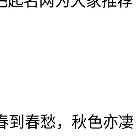
吧起名网为大家推荐
春到春愁，秋色亦凄