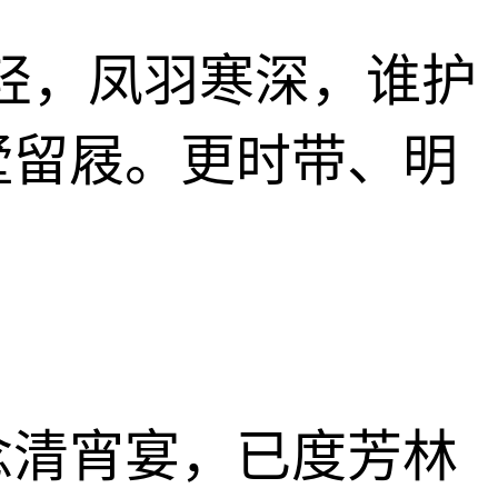
轻，凤羽寒深，谁护
墅留屐。更时带、明
念清宵宴，已度芳林