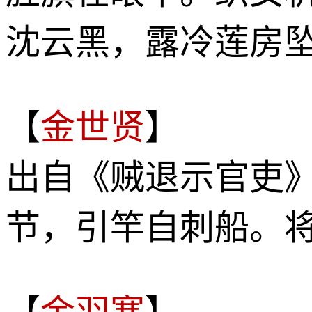
沈云黑，露冷莲房
【
金世贤
】
出自《贼退示官吏
节，引竿自刺船。