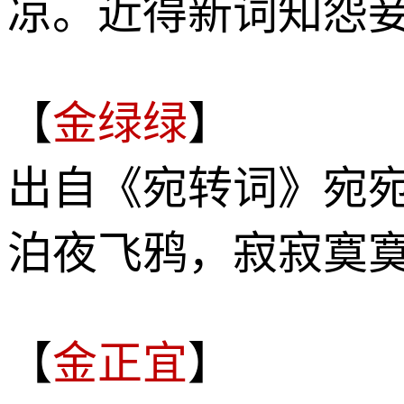
凉。近得新词知怨
【
金绿绿
】
出自《宛转词》宛
泊夜飞鸦，寂寂寞
【
金正宜
】