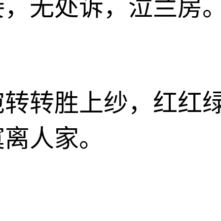
妾，无处诉，泣兰房
宛转转胜上纱，红红
寞离人家。