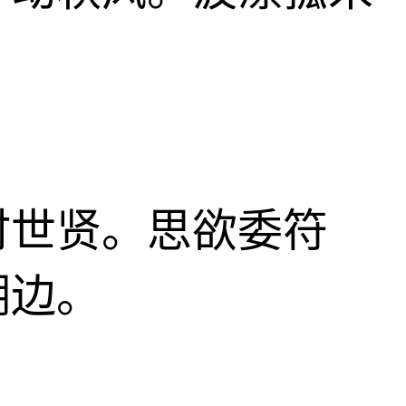
时世贤。思欲委符
湖边。