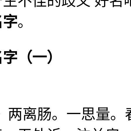
生不佳的歧义 好名
名字
。
名字（一）
》两离肠。一思量。