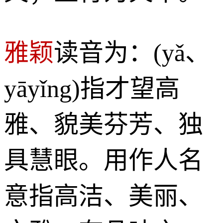
雅颖
读音为：(yǎ、
yāyǐng)指才望高
雅、貌美芬芳、独
具慧眼。用作人名
意指高洁、美丽、