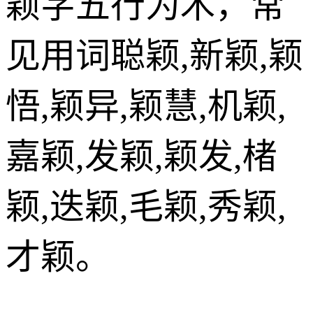
颖字五行为木，常
见用词聪颖,新颖,颖
悟,颖异,颖慧,机颖,
嘉颖,发颖,颖发,楮
颖,迭颖,毛颖,秀颖,
才颖。