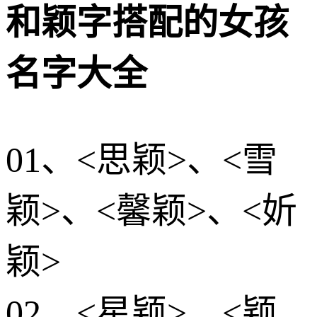
和颖字搭配的女孩
名字大全
01、<思颖>、<雪
颖>、<馨颖>、<妡
颖>
02、<星颖>、<颖