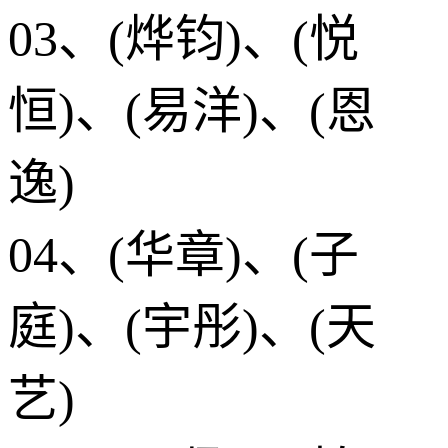
03、(烨钧)、(悦
恒)、(易洋)、(恩
逸)
04、(华章)、(子
庭)、(宇彤)、(天
艺)