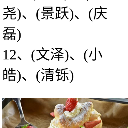
尧)、(景跃)、(庆
磊)
12、(文泽)、(小
皓)、(清铄)