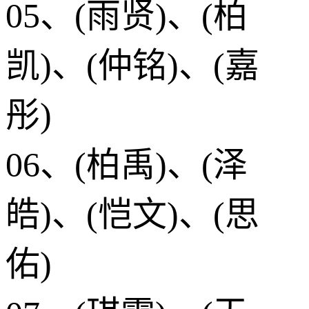
05、(雨贤)、(柏
凯)、(仲铭)、(嘉
彤)
06、(柏禹)、(泽
皓)、(恺文)、(思
佑)