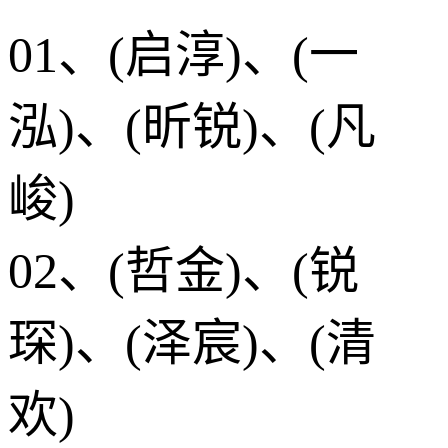
01、(启淳)、(一
泓)、(昕锐)、(凡
峻)
02、(哲金)、(锐
琛)、(泽宸)、(清
欢)