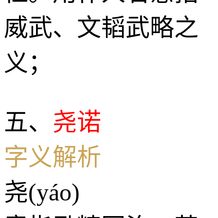
威武、文韬武略之
义；
五、
尧诺
字义解析
尧(yáo)