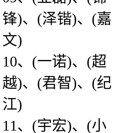
锋)、(泽锴)、(嘉
文)
10、(一诺)、(超
越)、(君智)、(纪
江)
11、(宇宏)、(小