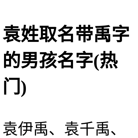
袁姓取名带禹字
的男孩名字(热
门)
袁伊禹、袁千禹、