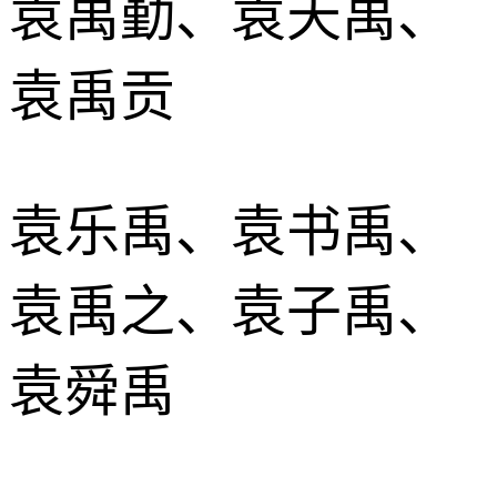
袁禹勤、袁天禹、
袁禹贡
袁乐禹、袁书禹、
袁禹之、袁子禹、
袁舜禹