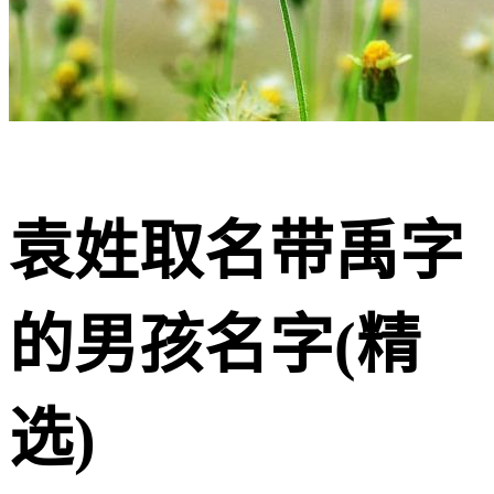
袁姓取名带禹字
的男孩名字(精
选)