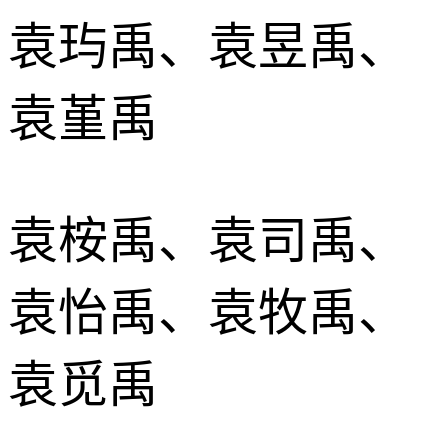
袁玙禹、袁昱禹、
袁堇禹
袁桉禹、袁司禹、
袁怡禹、袁牧禹、
袁觅禹