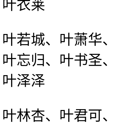
叶衣莱
叶若城、叶萧华、
叶忘归、叶书圣、
叶泽泽
叶林杏、叶君可、