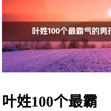
叶姓100个最霸