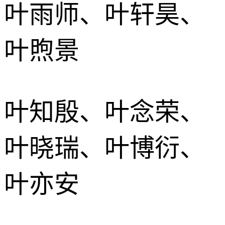
叶雨师、叶轩昊、
叶煦景
叶知殷、叶念荣、
叶晓瑞、叶博衍、
叶亦安