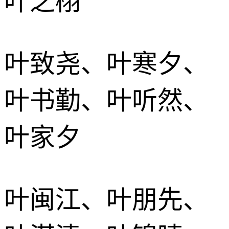
叶之栩
叶致尧、叶寒夕、
叶书勤、叶听然、
叶家夕
叶闽江、叶朋先、