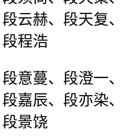
段云赫、段天复、
段程浩
段意蔓、段澄一、
段嘉辰、段亦染、
段景饶