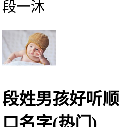
段一沐
段姓男孩好听顺
口名字(热门)