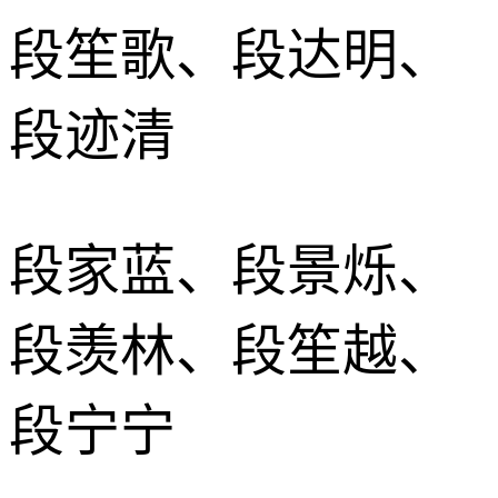
段笙歌、段达明、
段迹清
段家蓝、段景烁、
段羡林、段笙越、
段宁宁