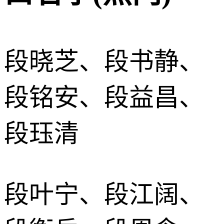
段晓芝、段书静、
段铭安、段益昌、
段珏清
段叶宁、段江阔、