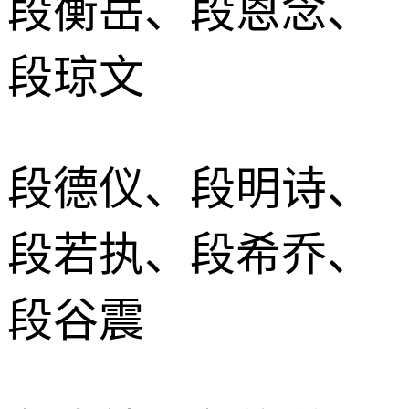
段衡岳、段恩念、
段琼文
段德仪、段明诗、
段若执、段希乔、
段谷震