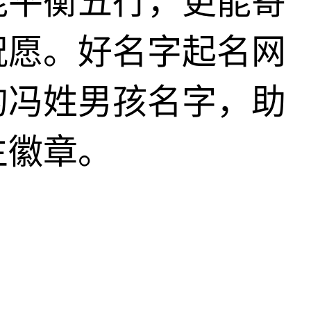
能平衡五行，更能寄
祝愿。好名字起名网
的冯姓男孩名字，助
生徽章。