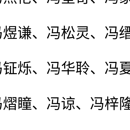
冯煜谦、冯松灵、冯
冯钲烁、冯华聆、冯
冯熠瞳、冯谅、冯梓