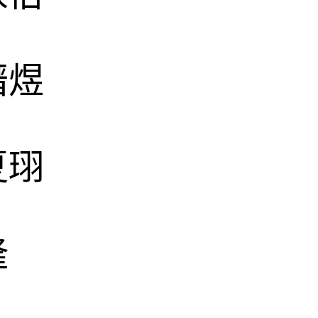
缙煜
夏珝
隆