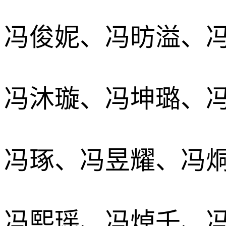
冯俊妮、冯昉溢、
冯沐璇、冯坤璐、
冯琢、冯昱耀、冯
冯熙瑶、冯焯壬、