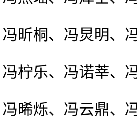
冯昕桐、冯炅明、
冯柠乐、冯诺莘、
冯晞烁、冯云鼎、