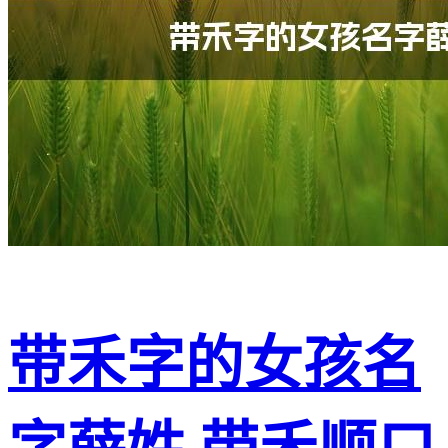
带禾字的女孩名