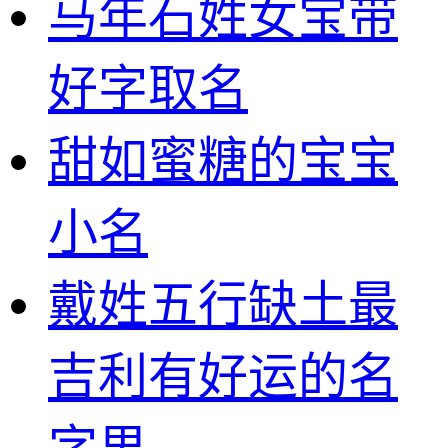
马年石姓女宝带
好字取名
甜如蜜糖的宝宝
小名
戴姓五行缺土最
吉利有好运的名