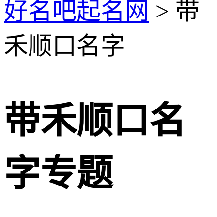
好名吧起名网
> 带
禾顺口名字
带禾顺口名
字专题