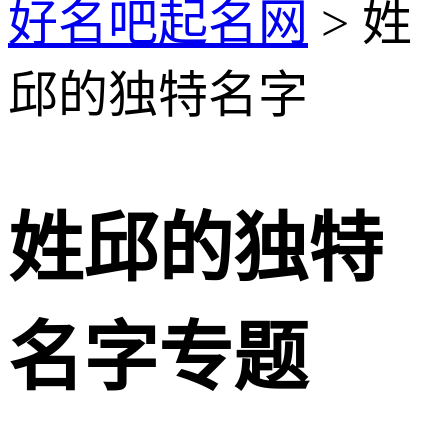
好名吧起名网
> 姓
邱的独特名字
姓邱的独特
名字专题