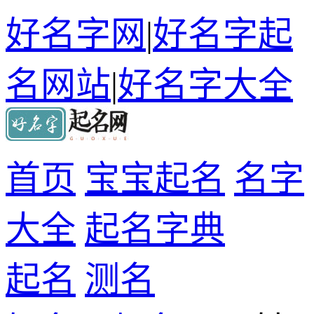
好名字网
|
好名字起
名网站
|
好名字大全
首页
宝宝起名
名字
大全
起名字典
起名
测名