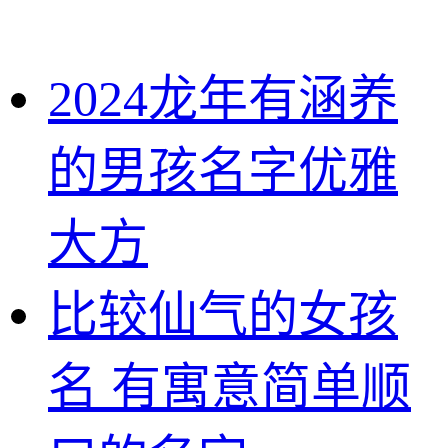
2024龙年有涵养
的男孩名字优雅
大方
比较仙气的女孩
名 有寓意简单顺