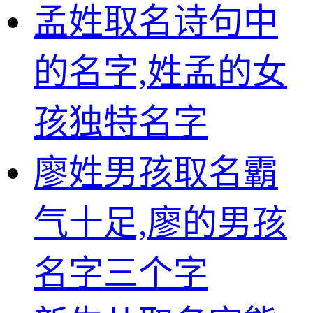
孟姓取名诗句中
的名字,姓孟的女
孩独特名字
廖姓男孩取名霸
气十足,廖的男孩
名字三个字