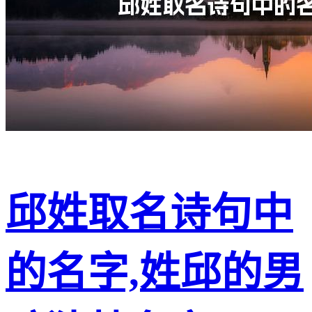
邱姓取名诗句中
的名字,姓邱的男