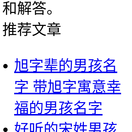
和解答。
推荐文章
旭字辈的男孩名
字 带旭字寓意幸
福的男孩名字
好听的宋姓男孩