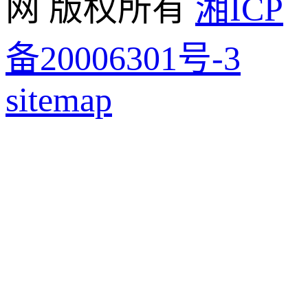
网 版权所有
湘ICP
备20006301号-3
sitemap